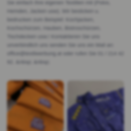
Sie einfach Ihre eigenen Textilien mit (Polos,
Hemden, Jacken usw). Wir besticken u.
bedrucken zum Beispiel: Kochjacken,
Kochschürzen, Hauben, Bistroschürzen,
Tischdecken usw.! Kontaktieren Sie uns
unverbindlich uns senden Sie uns ein Mail an:
office@textilwerbung.at oder rufen Sie 01 / 214 42
92. &nbsp; &nbsp;