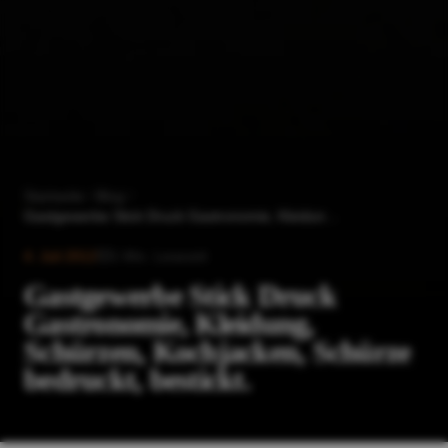
Startseite
Blog
Gastgewerbe Stick Druck Gastronomie, Kleidung, Schürzen, Kochjacken, Schürze bedruckt, bestickt.
4. Juli 2012
1
Min. Lesezeit
Gastgewerbe Stick Druck
Gastronomie, Kleidung,
Schürzen, Kochjacken, Schürze
bedruckt, bestickt.