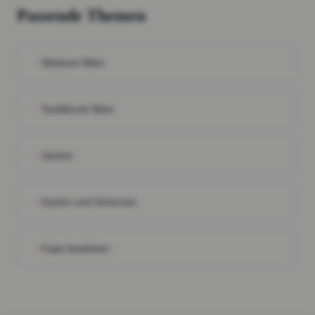
Passende Themen
Stickerei Wien
Textildruck Wien
Jacken
Gastro und Schürzen
Caps besticken