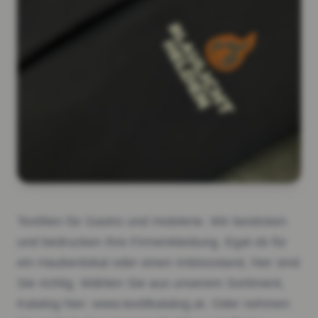
Textilien für Gastro und Hotelerie. Wir besticken
und bedrucken Ihre Firmenkleidung. Egal ob für
ein Haubenlokal oder einen Imbissstand, hier sind
Sie richtig. Wählen Sie aus unserem Sortiment,
Katalog hier: www.textilkatalog.at. Oder nehmen