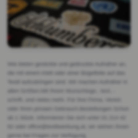
Wie bieten gestickte und gedruckte Aufnäher an,
die mit einem Klett oder einer Bügelfolie auf das
Textil aufzubringen sind. Wir machen Aufnäher in
allen Größen.Mit Ihrem Wunschlogo, -text, -
schrift, und vieles mehr. Für Ihre Firma, Verein
oder Ihren privaen Gebrauch.Bestellungen Schon
ab 1 Stück. Informieren Sie sich unter 01 214 42
92 oder office@textilwerbung.at, wir stehen Ihnen
gerne bei Fragen zur Verfügung.