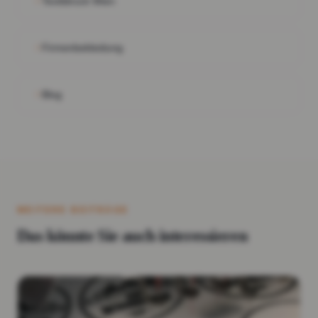
Textildruck Wien
Firmenbekleidung
Blog
WEITERE BEITRÄGE
Das könnte Sie auch interessieren