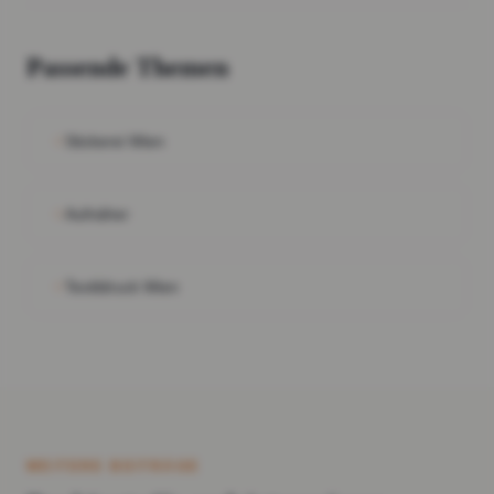
Passende Themen
Stickerei Wien
Aufnäher
Textildruck Wien
WEITERE BEITRÄGE