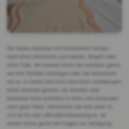
Wir bieten Aufnäher mit indviduellem Design,
nach Ihren Wünschen zum kletten, Bügeln oder
ohne Folie. Wir können Ihnen die Aufnäher gleich
auf Ihre Textilien anbringen oder Sie bekommen
sie so. In Farbe und Form sind Ihren Vostellungen
keine Grenzen gesetzt, wir drucken oder
besticken Ihren Aufnäher in Wien und versenden
nach ganz Wien. Informieren Sie sich unter 01
214 42 92 oder office@textilwerbung.at, wir
stehen Ihnen gerne bei Fragen zur Verfügung.