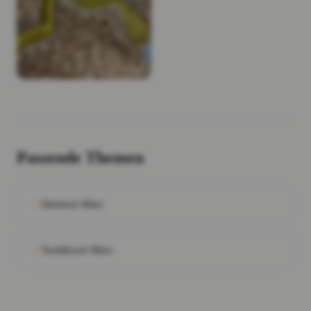
Passende Themen
Stickerei Wien
Textildruck Wien