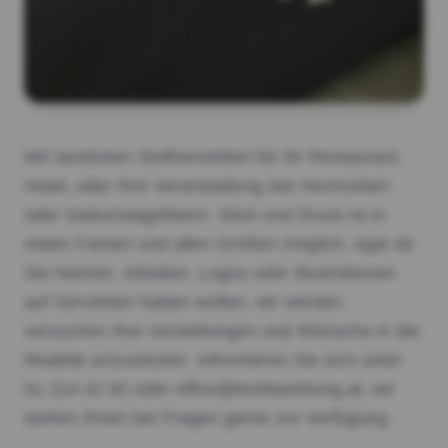
Wir besticken Stoffservietten für Ihr Restaurant,
Hotel, oder Ihre Veranstaltung wie Hochzeiten
oder Geburtstagsfeiern. Stick und Druck ist in
vielen Farben und allen Größen möglich, egal ob
Sie Namen, Initialien, Logos oder Illustrationen
auf Servietten haben wollen, wir werden
versuchen Ihre Vorstellungen und Wünsche in die
Realität unzusetzten. Informieren Sie sich unter
01 214 42 92 oder office@textilwerbung.at, wir
stehen Ihnen bei Fragen gerne zur Verfügung.