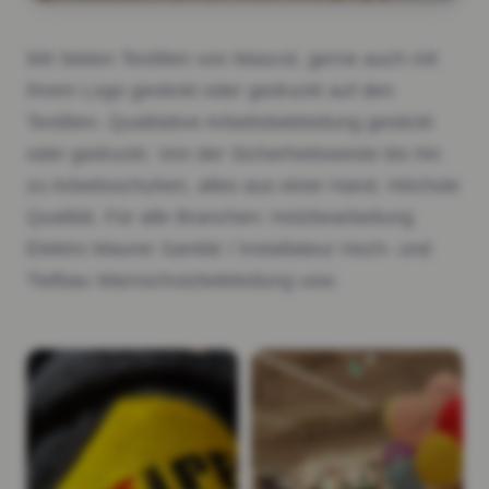
Wir bieten Textilien von Mascot, gerne auch mit
Ihrem Logo gestickt oder gedruckt auf den
Textilien. Qualitative Arbeitsbekleidung gestickt
oder gedruckt. Von der Sicherheitsweste bis hin
zu Arbeitsschuhen, alles aus einer Hand. Höchste
Qualität. Für alle Branchen: Holzbearbeitung
Elektro Maurer Sanitär / Installateur Hoch- und
Tiefbau Warnschutzbekleidung usw.