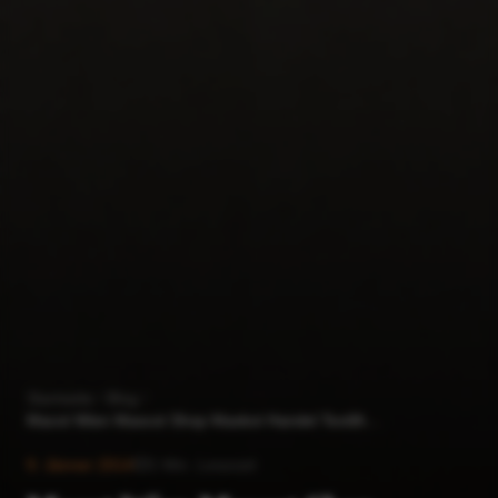
Startseite
Blog
Macot Wien Mascot Shop Maskot Handel Textilhandel Großhandel mit Textilien Mascot Berufsbekleidung Arbeitsbekleidung
9. Jänner 2014
1
Min. Lesezeit