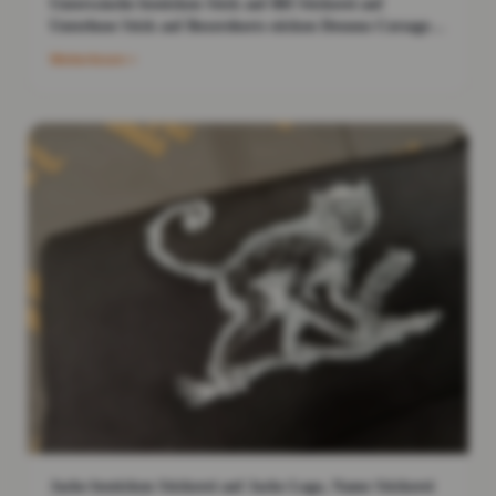
Unterwäsche besticken Stick auf BH Stickerei auf
Unterhose Stick auf Boxershorts sticken Dessous Corsage
bestickt
Weiterlesen
Jacke besticken Stickerei auf Jacke Logo, Name Stickerei