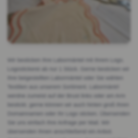
Wir besticken Ihre Labormäntel mit Ihrem Logo.
Logostickerei ab nur 1 Stück. Gerne besticken wir
Ihre beigestellten Labormäntel oder Sie wählen
Textilien aus unserem Sortiment. Labormäntrl
werdne zumeist auf der Brust links oder am Arm
bestickt. gerne können wir auch hinten groß Ihren
Domainnamen oder Ihr Logo sticken. Übersenden
Sie uns einfach Ihre Anfrage per Mail. Wir
übersenden Ihnen anschließend ein Anbot.