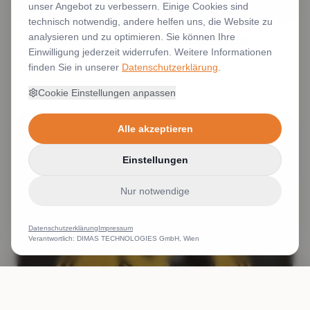
unser Angebot zu verbessern. Einige Cookies sind
technisch notwendig, andere helfen uns, die Website zu
analysieren und zu optimieren. Sie können Ihre
kleine Stickerei Schrifthöhe Stick Detailgenauigkeit
Einwilligung jederzeit widerrufen. Weitere Informationen
Stickerei kleiner Text gestickt
finden Sie in unserer
Datenschutzerklärung
.
Weiterlesen
Cookie Einstellungen anpassen
Alle akzeptieren
Einstellungen
Nur notwendige
Datenschutzerklärung
Impressum
Verantwortlich: DIMAS TECHNOLOGIES GmbH, Wien
ANRUFEN
WHATSAPP
ANGEBOT