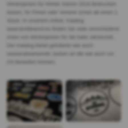
Winterjacken für Winter Saison 2018 Bedrucken
lassen, für Fimen oder Vereine schon ab einen 1
Stück. In unserem online, Katalog
www.textileword.eu finden Sie viele verschiedene
Arten von Winterjacken für die kalte Jahreszeit.
Der Katalog bietet gefutterte wie auch
wasserabweisende Jacken an die wie auch vor
Ort Bestellen können.