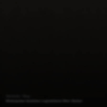
Startseite
Blog
Winterjacken besticken Logostickerei Wien Sticken