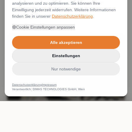
kleine Stickerei Schrifthöhe Stick Detailgenauigkeit
analysieren und zu optimieren. Sie können Ihre
Stickerei kleiner Text gestickt
Einwilligung jederzeit widerrufen. Weitere Informationen
finden Sie in unserer
Datenschutzerklärung
.
Weiterlesen
Cookie Einstellungen anpassen
Alle akzeptieren
Einstellungen
Nur notwendige
Datenschutzerklärung
Impressum
Verantwortlich: DIMAS TECHNOLOGIES GmbH, Wien
kleiner Stick möglich? Schrift sehr klein gestickt lesbar
ANRUFEN
WHATSAPP
ANGEBOT
Form kleine Stickerei
Weiterlesen