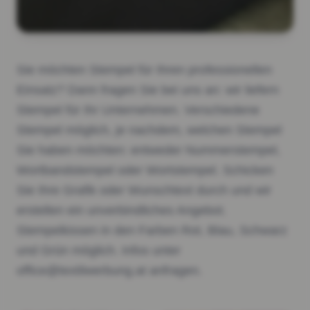
Sie möchten Stempel für Ihren professionellen
Einsatz? Dann fragen Sie bei uns an: wir liefern
Stempel für Ihr Unternehmen. Verschiedene
Stempel möglich, je nachdem, welchen Stempel
Sie haben möchten: entweder Nummerstempel,
Wortbandstempel oder Wortstempel. Schicken
Sie Ihre Grafik oder Wunschtext durch und wir
erstellen ein unverbindliches Angebot.
Stempelkissen in den Farben Rot, Blau, Schwarz
und Grün möglich. Infos unter
office@textilwerbung.at anfragen.