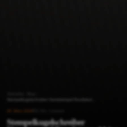
Startseite
Blog
Stempelkugelschreiber Handstempel Rundstempel Linz
28. März 2018
1
Min. Lesezeit
Stempelkugelschreiber