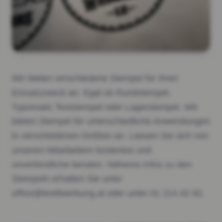
Wir bieten verschiedene Stempel für Ihren
Einsatzzweck an. Egal ob Rundstempel,
Typomatic Textstempel oder Lagerstempel. Wir
bieten Stempel für unterschiedliche Anwendungen
in verschiedenen Größen an. Lassen Sie sich von
unseren Mitarbeitern kostenlos und
unverbindliche beraten. Näheres Infos zu den
Stempeln erhalten Sie unter
office@textilwerbung.at oder unter 01 214 42 92.