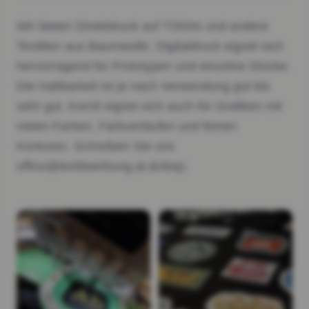
Wir bieten Direktdruck auf TShirts und andere
Textilien aus Baumwolle. Digitaldruck eignet sich
hervorragend für Prototypen und einzelne Stücke.
Die Haltbarkeit ist je nach Verwendung gut bis
sehr gut. Kornit eignet sich auch für Grafiken mit
vielen Farben, Farbverläufen und feinen
Konturen. Schreiben Sie uns
office@textilwerbung.at.&nbsp;