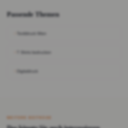
Passende Themen
Textildruck Wien
T Shirts bedrucken
Digitaldruck
WEITERE BEITRÄGE