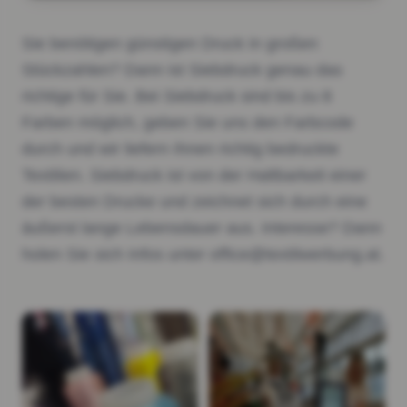
Sie benötigen günstigen Druck in großen
Stückzahlen? Dann ist Siebdruck genau das
richtige für Sie. Bei Siebdruck sind bis zu 8
Farben möglich, geben Sie uns den Farbcode
durch und wir liefern Ihnen richtig bedruckte
Textilien. Siebdruck ist von der Haltbarkeit einer
der besten Drucke und zeichnet sich durch eine
äußerst lange Lebensdauer aus. Interesse? Dann
holen Sie sich Infos unter office@textilwerbung.at.