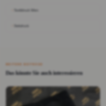
Textildruck Wien
Siebdruck
WEITERE BEITRÄGE
Das könnte Sie auch interessieren