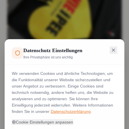
Datenschutz Einstellungen
Ihre Privatsphäre ist uns wichtig
Wir verwenden Cookies und ähnliche Technologien, um
gedruckter Aufnäher Aufnäher Druck Patch mit Druck
die Funktionalität unserer Website sicherzustellen und
Rand gestickt komplexer Aufnäher besser drucken
unser Angebot zu verbessern. Einige Cookies sind
Weiterlesen
technisch notwendig, andere helfen uns, die Website zu
analysieren und zu optimieren. Sie können Ihre
Einwilligung jederzeit widerrufen. Weitere Informationen
finden Sie in unserer
Datenschutzerklärung
.
Cookie Einstellungen anpassen