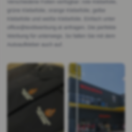
Verschiedene Folien verfügbar: rote Klebefolie,
grüne Klebefolie, orange Klebefolie, gelbe
Klebefolie und weiße Klebefolie. Einfach unter
office@textilwerbung.at anfragen. Die perfekte
Werbung für unterwegs. So fallen Sie mit dem
Autoaufkleber auch auf.