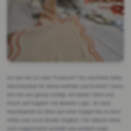
Du bist ein DJ oder Producer? Du möchtest tolles
Merchandise für deine Auftritte und Events? Dann
bist bei uns genau richtig: wir bieten Stick und
Druck auf Kappen mit deinem Logo. Je nach
Machbarkeit ist Stick auf einer Kappe bis zu 6cm
Höhe und 11cm Breite möglich. Für nähere Infos
zum Kappenstick schreib' uns einfach unter