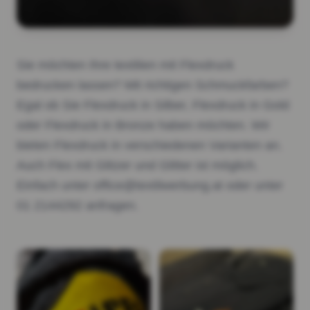
Sie möchten Ihre textilien mit Flexdruck
bedrucken lassen? Mit richtigen Schmuckfarben?
Egal ob Sie Flexdruck in Silber, Flexdruck in Gold
oder Flexdruck in Bronze haben möchten. Wir
bieten Flexdruck in verschiedenen Varianten an.
Auch Flex mit Glitzer und Glitter ist möglich.
Einfach unter office@textilwerbung.at oder unter
01 2144292 anfragen.