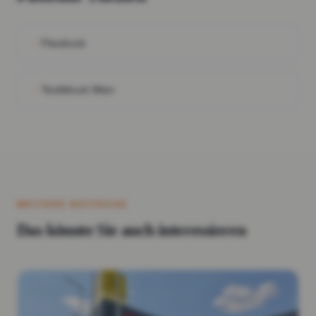
Flexdruck
Textildruck Wien
WEITERE BEITRÄGE
Das könnte Sie auch interessieren