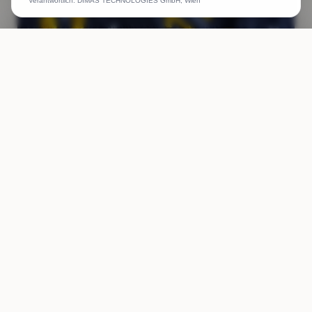
Verantwortlich: DIMAS TECHNOLOGIES GmbH, Wien
ANRUFEN
WHATSAPP
ANGEBOT
Name gestickt Logo gestickt Druck für Bodybuilding
Sportbekleidung Wettkampf Druck, Stick usw.
Weiterlesen