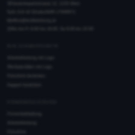
Gewerbeparkstrasse 12, 1220 Wien
01 214 42 92
oder
0699 17999971
office@textilwerbung.at
Mo bis Fr 8:00 bis 18:00, Sa 8:00 bis 15:00
B2B SCHWERPUNKTE
Arbeitskleidung mit Logo
Werbetextilien mit Logo
Poloshirts besticken
Kappen besticken
FIRMENBEKLEIDUNG
Firmenbekleidung
Arbeitskleidung
Poloshirts