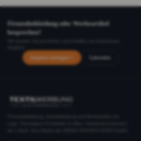
Firmenbekleidung oder Werbeartikel
besprechen?
Wir beraten Sie persönlich und erstellen ein kostenloses
Angebot.
Angebot anfragen
Anrufen
Firmenbekleidung, Arbeitskleidung und Werbeartikel mit
Logo. Hauseigene Produktion in Wien. Individuell produziert,
ab 1 Stück. Eine Marke der DIMAS TECHNOLOGIES GmbH.