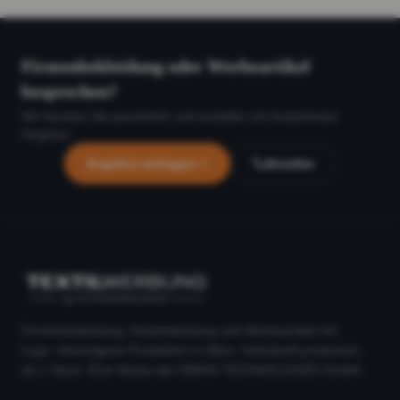
Firmenbekleidung oder Werbeartikel
besprechen?
Wir beraten Sie persönlich und erstellen ein kostenloses
Angebot.
Angebot anfragen
Anrufen
Firmenbekleidung, Arbeitskleidung und Werbeartikel mit
Logo. Hauseigene Produktion in Wien. Individuell produziert,
ab 1 Stück. Eine Marke der DIMAS TECHNOLOGIES GmbH.