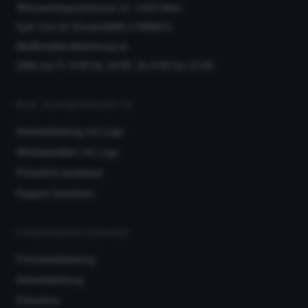
Gewerbeparkstrasse 12, 1220 Wien
01 214 42 92
oder
0699 17999971
office@textilwerbung.at
Mo bis Fr 8:00 bis 18:00, Sa 8:00 bis 15:00
B2B SCHWERPUNKTE
Arbeitskleidung mit Logo
Werbetextilien mit Logo
Poloshirts besticken
Kappen besticken
FIRMENBEKLEIDUNG
Firmenbekleidung
Arbeitskleidung
Poloshirts