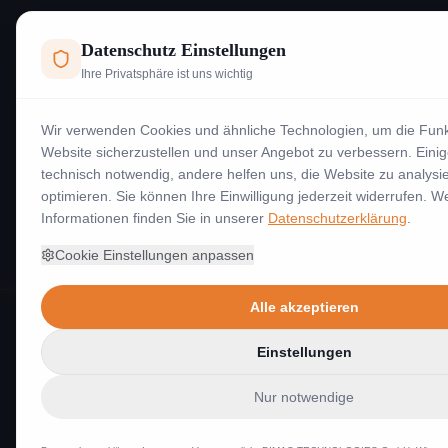
Datenschutz Einstellungen
Ihre Privatsphäre ist uns wichtig
Firmenbekleidung oder Werbeartikel
Wir verwenden Cookies und ähnliche Technologien, um die Funkt
besprechen?
Website sicherzustellen und unser Angebot zu verbessern. Eini
Wir beraten Sie persönlich und erstellen ein kostenloses
technisch notwendig, andere helfen uns, die Website zu analysi
Angebot.
optimieren. Sie können Ihre Einwilligung jederzeit widerrufen. W
Informationen finden Sie in unserer
Datenschutzerklärung
.
Angebot anfragen
Anrufen
Cookie Einstellungen anpassen
Alle akzeptieren
Einstellungen
Nur notwendige
Firmenbekleidung, Arbeitskleidung und Werbeartikel mit
Logo. Hauseigene Produktion in Wien. Individuell produziert,