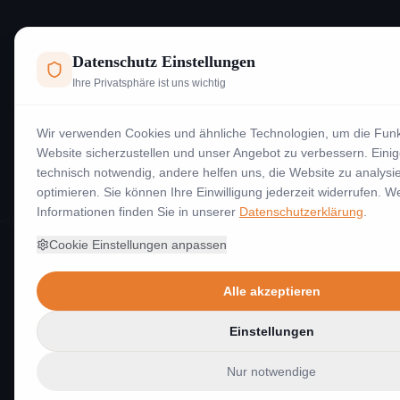
Datenschutz Einstellungen
Firmenbekleidung oder Werbeartikel
Ihre Privatsphäre ist uns wichtig
besprechen?
Wir beraten Sie persönlich und erstellen ein kostenloses
Wir verwenden Cookies und ähnliche Technologien, um die Funkt
Angebot.
Website sicherzustellen und unser Angebot zu verbessern. Eini
Angebot anfragen
Anrufen
technisch notwendig, andere helfen uns, die Website zu analysi
optimieren. Sie können Ihre Einwilligung jederzeit widerrufen. W
Informationen finden Sie in unserer
Datenschutzerklärung
.
Cookie Einstellungen anpassen
Alle akzeptieren
Firmenbekleidung, Arbeitskleidung und Werbeartikel mit
Einstellungen
Logo. Hauseigene Produktion in Wien. Individuell produziert,
ab 1 Stück. Eine Marke der DIMAS TECHNOLOGIES GmbH.
Nur notwendige