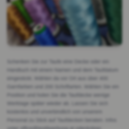
Schenken Sie zur Taufe eine Decke oder ein
Handtuch mit einem Namen und dem Taufdatum
eingestickt. Wählen da vor Ort aus über 400
Garnfarben und 200 Schriftarten. Wählen Sie ein
Position und holen Sie die Taufdecke wenige
Werktage später wieder ab. Lassen Sie sich
kostenlos und unverbindlich von unserem
Personal zu Stick auf Taufdecken beraten. Infos
unter office@textilwerbung.at oder&nbsp;