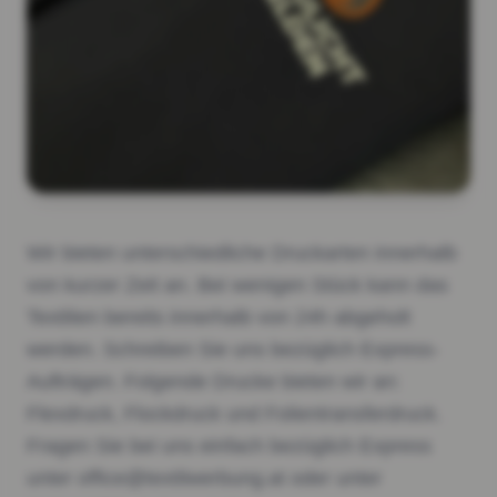
Wir bieten unterschiedliche Druckarten innerhalb
von kurzer Zeit an. Bei wenigen Stück kann das
Textilien bereits innerhalb von 24h abgeholt
werden. Schreiben Sie uns bezüglich Express-
Aufträgen. Folgende Drucke bieten wir an:
Flexdruck, Flockdruck und Folientransferdruck.
Fragen Sie bei uns einfach bezüglich Express
unter office@textilwerbung.at oder unter