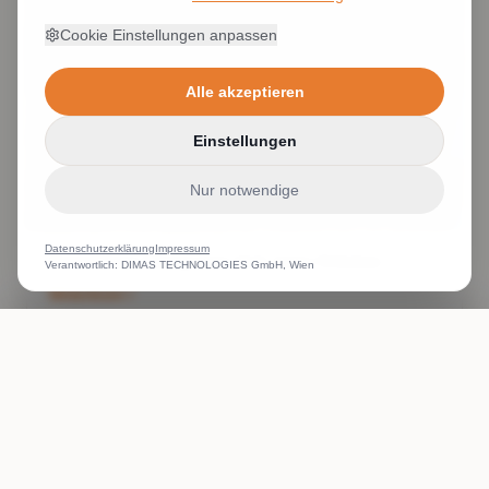
Cookie Einstellungen anpassen
Alle akzeptieren
Einstellungen
Nur notwendige
Datenschutzerklärung
Impressum
Damenblusen Monogramm Stick James Nicholson
Verantwortlich: DIMAS TECHNOLOGIES GmbH, Wien
Weiterlesen
ANRUFEN
WHATSAPP
ANGEBOT