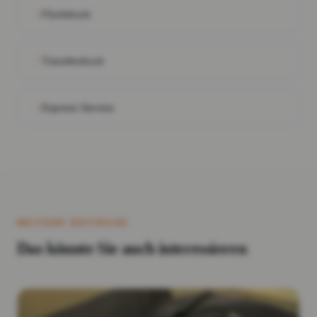
Flockdruck
Transferdruck
Express Service
WEITERE BEITRÄGE
Das könnte Sie auch interessieren