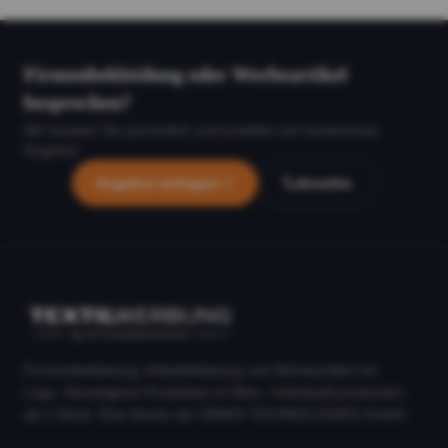
Firmenbekleidung oder Werbeartikel
besprechen?
Wir beraten Sie persönlich und erstellen ein kostenloses
Angebot.
Angebot anfragen
Anrufen
Firmenbekleidung, Arbeitskleidung und Werbeartikel mit
Logo. Hauseigene Produktion in Wien. Individuell produziert,
ab 1 Stück. Eine Marke der DIMAS TECHNOLOGIES GmbH.