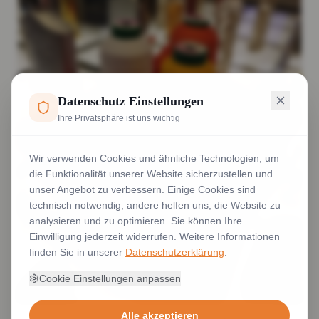
Datenschutz Einstellungen
Ihre Privatsphäre ist uns wichtig
Wir verwenden Cookies und ähnliche Technologien, um
die Funktionalität unserer Website sicherzustellen und
unser Angebot zu verbessern. Einige Cookies sind
technisch notwendig, andere helfen uns, die Website zu
analysieren und zu optimieren. Sie können Ihre
Einwilligung jederzeit widerrufen. Weitere Informationen
finden Sie in unserer
Datenschutzerklärung
.
Cookie Einstellungen anpassen
Alle akzeptieren