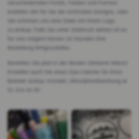
verschiedensten Fonds, Farben und Formen
erstellen Wir für Sie die schönsten Designs, oder
Sie schicken uns eine Datei mit Ihrem Logo
zu.&nbsp; Falls Sie unter Zeitdruck stehen ist es
für Uns möglich binnen 24 Stunden Ihre
Bestellung fertigzustellen.
Bestellen Sie jetzt in der Besten Stickerei Wiens!
Erstellen auch Sie einen Eye-Catcher für Ihren
Betrieb! &nbsp; Kontakt: ofiice@textilwerbung.at
01 214 42 92