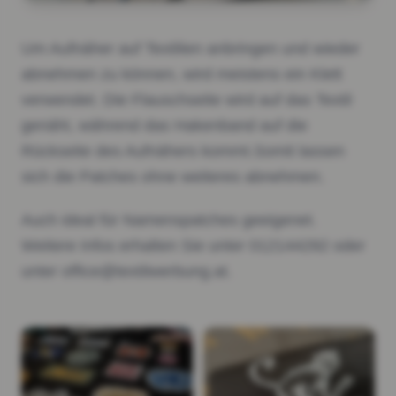
Um Aufnäher auf Textilien anbringen und wieder
abnehmen zu können, wird meistens ein Klett
verwendet. Die Flauschseite wird auf das Textil
genäht, während das Hakenband auf die
Rückseite des Aufnähers kommt.Somit lassen
sich die Patches ohne weiteres abnehmen.
Auch ideal für Namenspatches geeigenet.
Weitere Infos erhalten Sie unter 012144292 oder
unter office@textilwerbung.at.