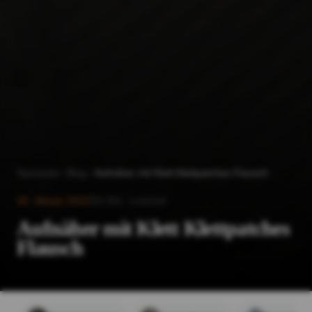
Startseite
Blog
Aufnäher mit Klett Klettpatches Flausch
18. Jänner 2022
1
Min. Lesezeit
Aufnäher mit Klett Klettpatches
Flausch