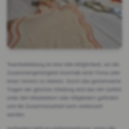
Teambekleidung ist eine tolle Möglichkeit, um die
Zusammengehörigkeit innerhalb einer Firma oder
eines Vereins zu stärken. Durch das gemeinsame
Tragen der gleichen Kleidung wird das Wir-Gefühl
unter den Mitarbeitern oder Mitgliedern gefördert
und die Zusammenarbeit kann verbessert
werden.
Außerdem sieht es professionell aus, wenn alle