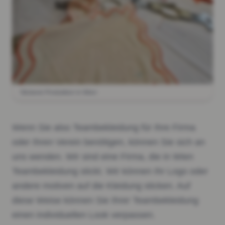
Stickerei Produktion in Wien
Wenn Sie also Teambekleidung für Ihre Firma
oder Ihren Verein benötigen, können Sie sich an
uns wenden. Wir sind eine Firma, die in Wien
Teambekleidung stickt. Wir können Ihr Logo oder
andere motiven auf die Kleidung sticken. Auf
diese Weise können Sie Ihrer Teambekleidung
einen individuellen Look verpassen.