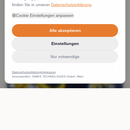
finden Sie in unserer
Datenschutzerklärung
.
Cookie Einstellungen anpassen
Alle akzeptieren
Einstellungen
Nur notwendige
Datenschutzerklärung
Impressum
Verantwortlich: DIMAS TECHNOLOGIES GmbH, Wien
ANRUFEN
WHATSAPP
ANGEBOT