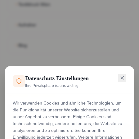
Textildruck Wien
Aufnäher
Blog
Datenschutz Einstellungen
Ihre Privatsphäre ist uns wichtig
WEITERE BEITRÄGE
Wir verwenden Cookies und ähnliche Technologien, um
Das könnte Sie auch interessieren
die Funktionalität unserer Website sicherzustellen und
unser Angebot zu verbessern. Einige Cookies sind
technisch notwendig, andere helfen uns, die Website zu
analysieren und zu optimieren. Sie können Ihre
Einwilligung jederzeit widerrufen. Weitere Informationen