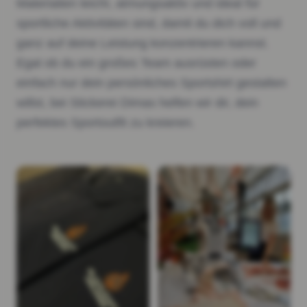
Materialien leicht, atmungsaktiv und ideal für
sportliche Aktivitäten sind, damit du dich voll und
ganz auf deine Leistung konzentrieren kannst.
Egal ob du ein großes Team ausrüsten oder
einfach nur dein persönliches Sportshirt gestalten
willst, bei Stickerei Dimas helfen wir dir, dein
perfektes Sportoutfit zu kreieren.