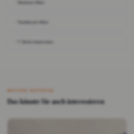
Stickerei Wien
Textildruck Wien
T Shirts bedrucken
WEITERE BEITRÄGE
Das könnte Sie auch interessieren