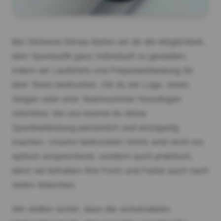
Bei Stickerei Dimas bieten wir dir die Möglichkeit,
dein Sportoutfit ganz individuell zu gestalten,
indem wir Laufshirts und Polyesterkleidung für
dein Team bedrucken. Ob du ein Logo, einen
Slogan oder eine Teamnummer hinzufügen
möchtest, bei uns kannst du deine
Sportbekleidung persönlich und einzigartig
machen. Unsere bedruckten Shirts sind nicht nur
optisch ansprechend, sondern auch praktisch,
denn sie behalten ihre Form und Farbe auch nach
vielen Wäschen.
Wir stellen sicher, dass die verwendeten