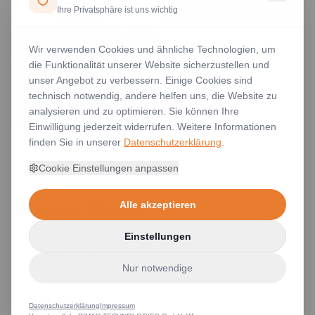
Ihre Privatsphäre ist uns wichtig
Wir verwenden Cookies und ähnliche Technologien, um
die Funktionalität unserer Website sicherzustellen und
unser Angebot zu verbessern. Einige Cookies sind
technisch notwendig, andere helfen uns, die Website zu
analysieren und zu optimieren. Sie können Ihre
Einwilligung jederzeit widerrufen. Weitere Informationen
finden Sie in unserer
Datenschutzerklärung
.
Cookie Einstellungen anpassen
Passende Themen
Alle akzeptieren
Einstellungen
Stickerei Wien
Nur notwendige
Hemden
Datenschutzerklärung
Impressum