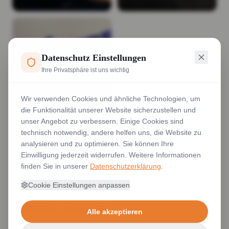
Datenschutz Einstellungen
Ihre Privatsphäre ist uns wichtig
Wir verwenden Cookies und ähnliche Technologien, um
die Funktionalität unserer Website sicherzustellen und
unser Angebot zu verbessern. Einige Cookies sind
technisch notwendig, andere helfen uns, die Website zu
analysieren und zu optimieren. Sie können Ihre
Einwilligung jederzeit widerrufen. Weitere Informationen
finden Sie in unserer
Datenschutzerklärung
.
Cookie Einstellungen anpassen
Passende Themen
Alle akzeptieren