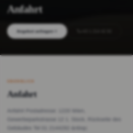
Anfahrt
Angebot anfragen
+43 1 214 42 92
ÜBERBLICK
Anfahrt
Anfahrt Postadresse: 1220 Wien,
Gewerbeparkstrasse 12 1. Stock, Rückseite des
Gebäudes Tel 01 2144292 &nbsp;