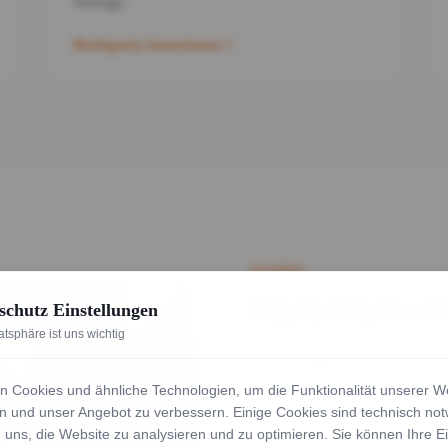
Anfrage.
Richtpreis berechnen
FARBE
Markenfarbe tri
schutz Einstellungen
atsphäre ist uns wichtig
Die meisten Firmen kennen
Pantone Wert. In der Sticke
 Cookies und ähnliche Technologien, um die Funktionalität unserer W
einer eigenen Garnpalette 
en und unser Angebot zu verbessern. Einige Cookies sind technisch no
 uns, die Website zu analysieren und zu optimieren. Sie können Ihre Ei
nimmt Ihren RAL oder Pant