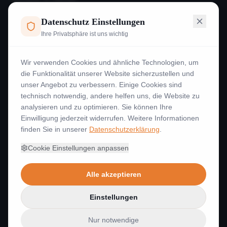
Hoodies
Datenschutz Einstellungen
Frotteeware
Ihre Privatsphäre ist uns wichtig
Beispiele
Wir verwenden Cookies und ähnliche Technologien, um
INFORMATION
die Funktionalität unserer Website sicherzustellen und
unser Angebot zu verbessern. Einige Cookies sind
Kontakt
technisch notwendig, andere helfen uns, die Website zu
Express Service
analysieren und zu optimieren. Sie können Ihre
Einwilligung jederzeit widerrufen. Weitere Informationen
Blog
finden Sie in unserer
Datenschutzerklärung
.
Alle Seiten
Cookie Einstellungen anpassen
FAQ
Impressum
Alle akzeptieren
Datenschutz
Einstellungen
Nur notwendige