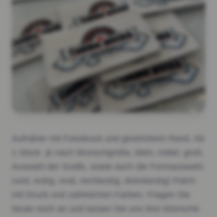
Aufnäher mit Fotodruck und gestricktem Rand. Ab
1 Stück je nach Wunschgröße, klein, mittel, groß,
Auswahl der Grafik, sowie auch die Formauswahl,
rund, eckig, oval, rechteckig, dreickeckig! Patch
mit Druck und zahlreichen Farben. Fragen Sie
heute noch an und lassen Sie uns Ihre Wünsche