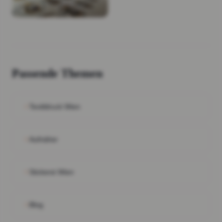
Passende Themen
Textildruck Wien
Aufnäher
Stickerei Wien
Blog