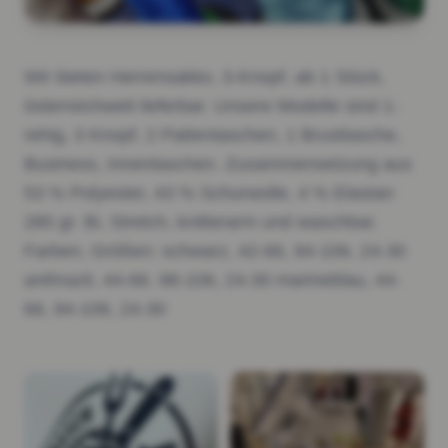
Wir bieten Herrensakko, 3-Knopf, ab 1 Stück,
österreichweit lieferbar. Unsere Modelle sind 1-
rehig, 3 Knopf, 2 Pattentaschen, 1 Brusttasche,
Business, Innentaschen. Zusammensetzung aus
53 % Polyester, 43 % Schurwolle, 4 % Elastan
285 gr. Bi, Stretch, knitterarm und waschbar.
Farben, Größen: schwarz, 42-66, 94-106, 24-30
anthrazit, 44-66. 98-106, 24-30 marineblau, 44-
66, 94-106, 24-30