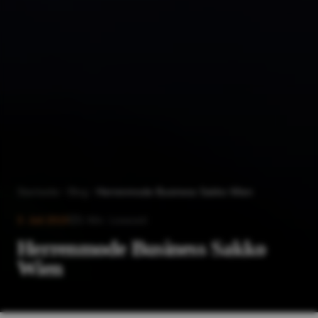
Startseite
Blog
Herrenmode Business Sakko Wien
3. Juli 2015
1
Min. Lesezeit
Herrenmode Business Sakko
Wien