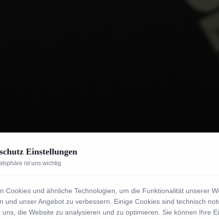
schutz Einstellungen
atsphäre ist uns wichtig
 Cookies und ähnliche Technologien, um die Funktionalität unserer W
en und unser Angebot zu verbessern. Einige Cookies sind technisch no
 uns, die Website zu analysieren und zu optimieren. Sie können Ihre Ei
Paintball Dress bedrucken Mannschaft Wappen Linz