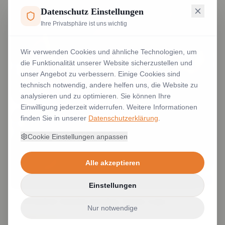
Datenschutz Einstellungen
Ihre Privatsphäre ist uns wichtig
Wir verwenden Cookies und ähnliche Technologien, um
die Funktionalität unserer Website sicherzustellen und
unser Angebot zu verbessern. Einige Cookies sind
technisch notwendig, andere helfen uns, die Website zu
analysieren und zu optimieren. Sie können Ihre
Einwilligung jederzeit widerrufen. Weitere Informationen
finden Sie in unserer
Datenschutzerklärung
.
Cookie Einstellungen anpassen
Alle akzeptieren
Einstellungen
Persönliche Aufnäher Initialien, Namen; Logos
Nur notwendige
Weiterlesen