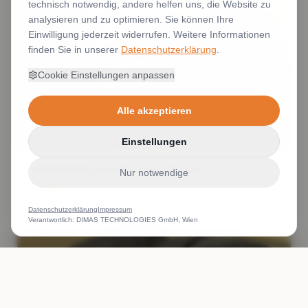
technisch notwendig, andere helfen uns, die Website zu
analysieren und zu optimieren. Sie können Ihre
Einwilligung jederzeit widerrufen. Weitere Informationen
finden Sie in unserer
Datenschutzerklärung
.
Cookie Einstellungen anpassen
Alle akzeptieren
Einstellungen
Arbeitskleidung besticken und bedrucken
Nur notwendige
Weiterlesen
Datenschutzerklärung
Impressum
Verantwortlich: DIMAS TECHNOLOGIES GmbH, Wien
ANRUFEN
WHATSAPP
ANGEBOT