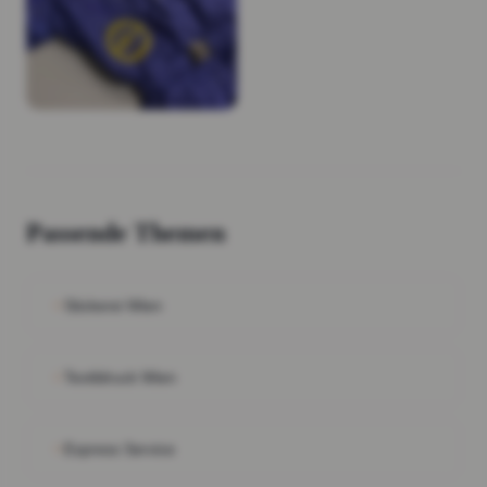
Passende Themen
Stickerei Wien
Textildruck Wien
Express Service