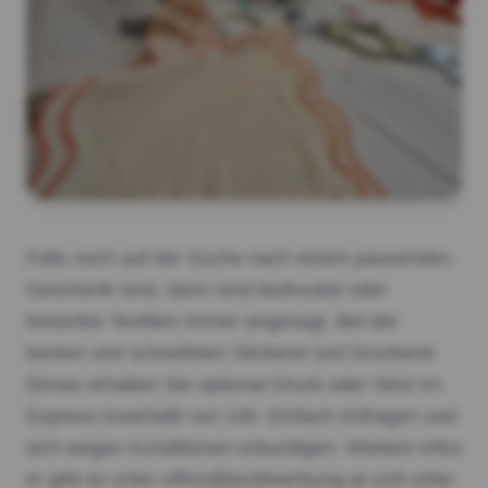
Falls noch auf der Suche nach einem passenden
Geschenk sind, dann sind bedruckte oder
bestickte Textilien immer angesagt. Bei der
besten und schnellsten Stickerei und Druckerei
Dimas erhalten Sie optional Druck oder Stick im
Express innerhalb von 24h. Einfach Anfragen und
sich wegen Konditionen erkundigen. Weitere Infos
er gibt es unter office@textilwerbung.at und unter