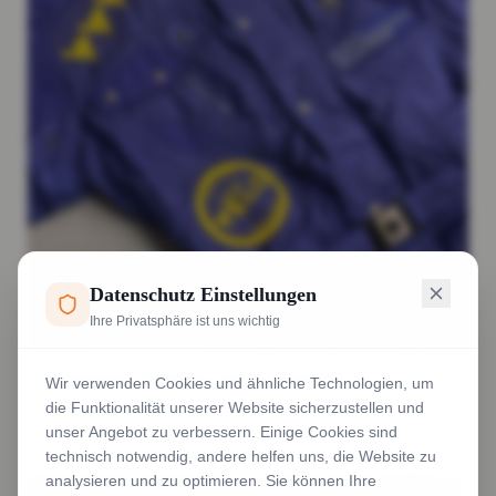
Datenschutz Einstellungen
Ihre Privatsphäre ist uns wichtig
Tischdecken Tischtücher Schwarz und Weiß
Wir verwenden Cookies und ähnliche Technologien, um
die Funktionalität unserer Website sicherzustellen und
Weiterlesen
unser Angebot zu verbessern. Einige Cookies sind
technisch notwendig, andere helfen uns, die Website zu
analysieren und zu optimieren. Sie können Ihre