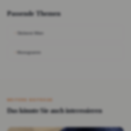
Passende Themen
Stickerei Wien
Monogramm
WEITERE BEITRÄGE
Das könnte Sie auch interessieren