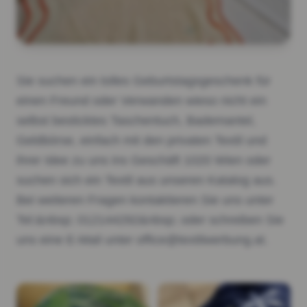
Sie suchen ein tolles Geburtstagsgeschenk für
einen Freund oder Verwanden wieso nicht ein
selbst besticktes Taschentuch, Bademantel,
Geldbörse, einfach mit den privaten Textil und
ihrer Idee zu uns ins Geschäft 1020 Wien oder
suchen sich ein Textil aus unseren Katalog aus.
Bei weiteren Fragen kontaktieren Sie uns unter
Tel:&nbsp; 012144292&nbsp; oder schreiben Sie
uns eine E-Mail unter office@textilwerbung.at.