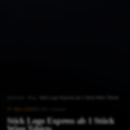
Startseite
Blog
Stick Logo Express ab 1 Stück Wien Tshirts
27. März 2020
1
Min. Lesezeit
Stick Logo Express ab 1 Stück
Wien Tshirts