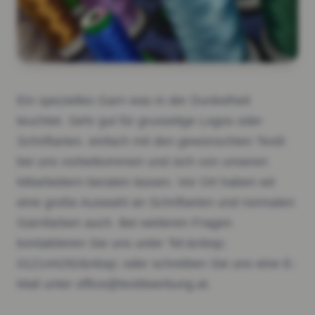
Ein spezielles Garn was in der Dunkelheit
leuchtet. Sehr gut für grusselige Logos oder
Schriftarten. einfach mit den gewünschten Textil
bei uns vorbeikommen und sich von unseren
Mitarbeitern beraten lassen. Vor Ort haben wir
eine große Auswahl an Schriftarten und normalen
Garnfarben auch. Bei weiteren Fragen
kontaktieren Sie uns unter Tel:&nbsp;
012144292&nbsp; oder schreiben Sie uns eine E-
Mail unter office@textilwerbung.at.