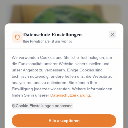
Datenschutz Einstellungen
Ihre Privatsphäre ist uns wichtig
Wir verwenden Cookies und ähnliche Technologien, um
die Funktionalität unserer Website sicherzustellen und
unser Angebot zu verbessern. Einige Cookies sind
technisch notwendig, andere helfen uns, die Website zu
analysieren und zu optimieren. Sie können Ihre
Einwilligung jederzeit widerrufen. Weitere Informationen
finden Sie in unserer
Datenschutzerklärung
.
Cookie Einstellungen anpassen
Alle akzeptieren
Polos Bestickt oder Bedruckt Viele Modelle