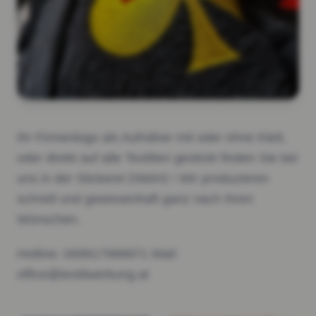
Ihr Firmenlogo als Aufnäher mit oder ohne Klett,
oder direkt auf alle Textilien gestickt finden Sie bei
uns in der Stickerei DIMAS ! Wir produzieren
schnell und gewissenhaft ganz nach Ihren
Wünschen.
Hotline: 069917999971 Mail:
office@textilwerbung.at