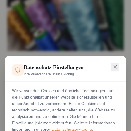
Damenblusen Monogramm Stick James Nicholson
Datenschutz Einstellungen
Weiterlesen
Ihre Privatsphäre ist uns wichtig
Wir verwenden Cookies und ähnliche Technologien, um
die Funktionalität unserer Website sicherzustellen und
unser Angebot zu verbessern. Einige Cookies sind
technisch notwendig, andere helfen uns, die Website zu
analysieren und zu optimieren. Sie können Ihre
Einwilligung jederzeit widerrufen. Weitere Informationen
finden Sie in unserer
Datenschutzerklärung
.