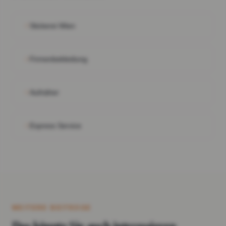
Stickerei Wien
Firmenbekleidung
Aufnäher
Express Service
WEITERE BEITRÄGE