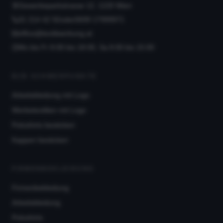
Gewerbeparkstrasse 12, 1220 Wien
01 214 42 92
oder
0699 17999971
office@textilwerbung.at
Mo bis Fr 8:00 bis 18:00, Sa 8:00 bis 15:00
B2B SCHWERPUNKTE
Arbeitskleidung mit Logo
Werbetextilien mit Logo
Poloshirts besticken
Kappen besticken
FIRMENBEKLEIDUNG
Firmenbekleidung
Arbeitskleidung
Poloshirts