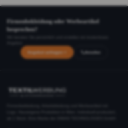
Firmenbekleidung oder Werbeartikel
besprechen?
Wir beraten Sie persönlich und erstellen ein kostenloses
Angebot.
Angebot anfragen
Anrufen
Firmenbekleidung, Arbeitskleidung und Werbeartikel mit
Logo. Hauseigene Produktion in Wien. Individuell produziert,
ab 1 Stück. Eine Marke der DIMAS TECHNOLOGIES GmbH.