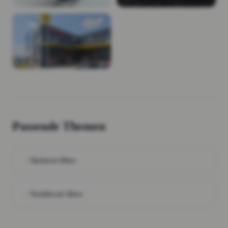
Passende Themen
Stickerei Wien
Textildruck Wien