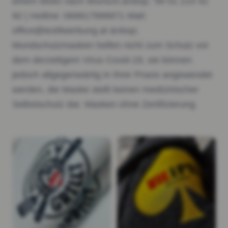
einem Motiv nach Wunsch.&nbsp; Tel 01 214 42
92 | Hotline: 069917999971 Mail:
office@textilwerbung.at &nbsp;
Mundschutzmasken helfen nicht zum Schutz vor
dem derzeitigem Virus Covid-19, sie können
jedoch allgegenwärtig in Ihrer Praxis angewendet
werden, die Maske stellt keinen medizinischer
Selbstschutz dar. Masken ohne Zertifizierung.