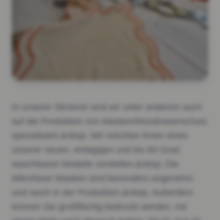
In unserer Stickerei sind wir unter anderem auch
auf die Produktion von Masken/Mundnasenschutz
spezialisiert.&nbsp; Wir möchten Ihnen eines
unserer neuen, einlagigen und bis 60 Grad
waschbaren Modelle vorstellen.&nbsp; Die
Mikrofaser Masken sind besonders angenehm
und rasch in der Produktion.&nbsp; Außerdem
können Sie großflächig bedruckt werden, mit