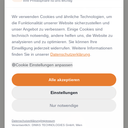
Ihre Privatsphäre ist uns wichtig
Jacke besticken Stickerei auf Jacke Logo, Name Stickerei
Wien Softshell
Wir verwenden Cookies und ähnliche Technologien, um
Weiterlesen
die Funktionalität unserer Website sicherzustellen und
unser Angebot zu verbessern. Einige Cookies sind
technisch notwendig, andere helfen uns, die Website zu
analysieren und zu optimieren. Sie können Ihre
Einwilligung jederzeit widerrufen. Weitere Informationen
finden Sie in unserer
Datenschutzerklärung
.
Cookie Einstellungen anpassen
Alle akzeptieren
Einstellungen
Nur notwendige
Datenschutzerklärung
Impressum
Verantwortlich: DIMAS TECHNOLOGIES GmbH, Wien